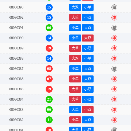
15
08080393
大双
小单
错
15
08080392
大单
小双
中
06
08080391
小单
大双
错
14
08080390
小单
大双
中
19
08080389
大单
小双
中
14
08080388
大双
小单
中
08
08080387
小单
大双
错
07
08080386
小单
大双
中
19
08080385
大单
小双
中
21
08080384
大单
小双
中
06
08080383
大单
小双
中
11
08080382
小单
大双
中
18
08080381
大单
小双
错