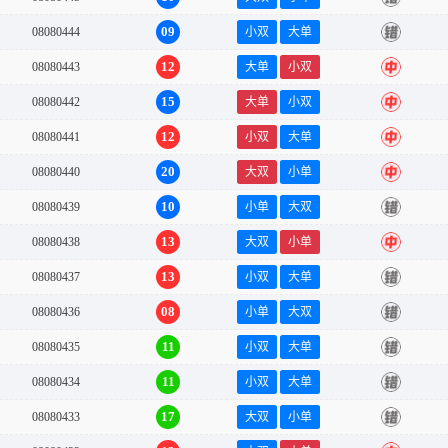
09
08080444
小双
大单
错
12
08080443
大单
小双
中
15
08080442
大单
小双
中
12
08080441
小双
大单
中
20
08080440
大双
小单
中
10
08080439
小单
大双
错
13
08080438
大双
小单
中
13
08080437
小双
大单
错
08
08080436
小单
大双
错
11
08080435
小双
大单
错
11
08080434
小双
大单
错
17
08080433
大双
小单
错