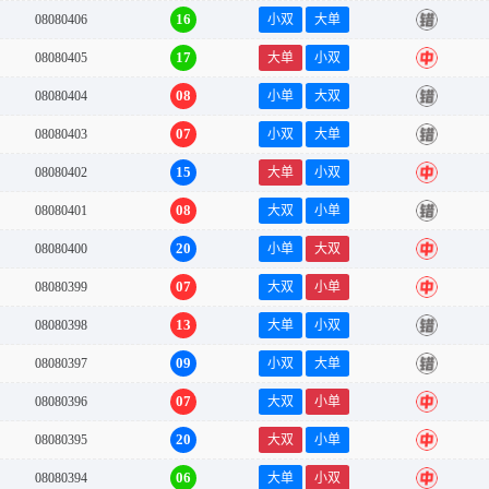
16
08080406
小双
大单
错
17
08080405
大单
小双
中
08
08080404
小单
大双
错
07
08080403
小双
大单
错
15
08080402
大单
小双
中
08
08080401
大双
小单
错
20
08080400
小单
大双
中
07
08080399
大双
小单
中
13
08080398
大单
小双
错
09
08080397
小双
大单
错
07
08080396
大双
小单
中
20
08080395
大双
小单
中
06
08080394
大单
小双
中