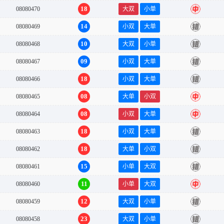
18
08080470
大双
小单
中
14
08080469
小双
大单
错
10
08080468
大双
小单
错
09
08080467
小双
大单
错
18
08080466
小双
大单
错
08
08080465
大单
小双
中
08
08080464
小双
大单
中
18
08080463
小双
大单
错
18
08080462
大单
小双
错
15
08080461
小单
大双
错
11
08080460
小单
大双
中
12
08080459
大双
小单
错
23
08080458
大双
小单
错