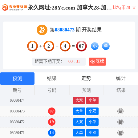
永久网址:28Yc.com 加拿大28-加拿大28预测|加拿大PC结果查询|加拿大PC在线预测|28在线预测咪牌查询_专注研究_加拿大PC结果走势_官方数据!
比特币28
第
08080473
期 开奖结果
+
+
=
1
2
4
07
小
单
距离下期开奖：
00
:
31
咪牌
预测
结果
走势
统计
期号
号码
预测
结果
08080474
---
大双
小单
---
07
08080473
大单
小双
错
19
08080472
大双
小单
错
14
08080471
大单
小双
错