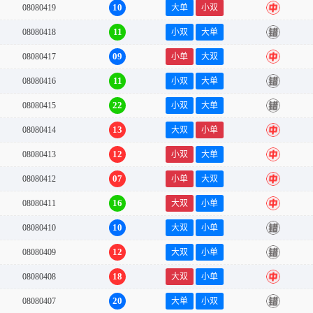
10
08080419
大单
小双
中
11
08080418
小双
大单
错
09
08080417
小单
大双
中
11
08080416
小双
大单
错
22
08080415
小双
大单
错
13
08080414
大双
小单
中
12
08080413
小双
大单
中
07
08080412
小单
大双
中
16
08080411
大双
小单
中
10
08080410
大双
小单
错
12
08080409
大双
小单
错
18
08080408
大双
小单
中
20
08080407
大单
小双
错