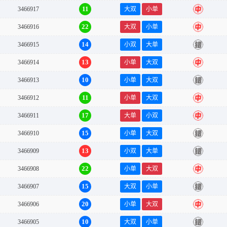
11
3466917
大双
小单
中
22
3466916
大双
小单
中
14
3466915
小双
大单
错
13
3466914
小单
大双
中
10
3466913
小单
大双
错
11
3466912
小单
大双
中
17
3466911
大单
小双
中
15
3466910
小单
大双
错
13
3466909
小双
大单
错
22
3466908
小单
大双
中
15
3466907
大双
小单
错
20
3466906
小单
大双
中
10
3466905
大双
小单
错