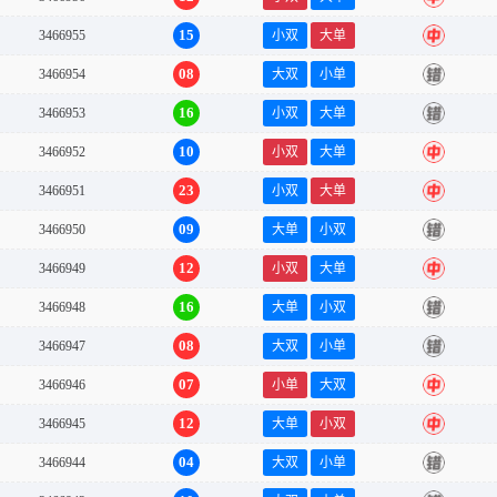
15
3466955
小双
大单
中
08
3466954
大双
小单
错
16
3466953
小双
大单
错
10
3466952
小双
大单
中
23
3466951
小双
大单
中
09
3466950
大单
小双
错
12
3466949
小双
大单
中
16
3466948
大单
小双
错
08
3466947
大双
小单
错
07
3466946
小单
大双
中
12
3466945
大单
小双
中
04
3466944
大双
小单
错