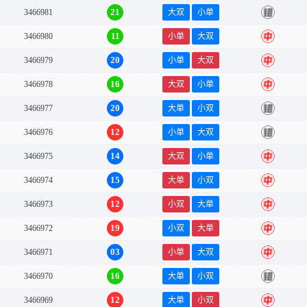
21
3466981
大双
小单
错
11
3466980
小单
大双
中
20
3466979
小单
大双
中
16
3466978
大双
小单
中
20
3466977
大单
小双
错
12
3466976
小单
大双
错
14
3466975
大双
小单
中
15
3466974
大单
小双
中
12
3466973
小双
大单
中
19
3466972
小双
大单
中
03
3466971
小单
大双
中
16
3466970
大单
小双
错
12
3466969
大单
小双
中