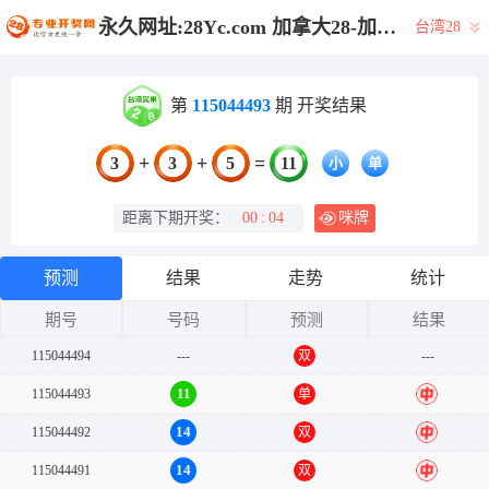
永久网址:28Yc.com 加拿大28-加拿大28预测|加拿大PC结果查询|加拿大PC在线预测|28在线预测咪牌查询_专注研究_加拿大PC结果走势_官方数据!
台湾28
第
115044493
期 开奖结果
+
+
=
3
3
5
11
小
单
距离下期开奖：
00
:
04
咪牌
预测
结果
走势
统计
期号
号码
预测
结果
115044494
---
双
---
11
115044493
单
中
14
115044492
双
中
14
115044491
双
中