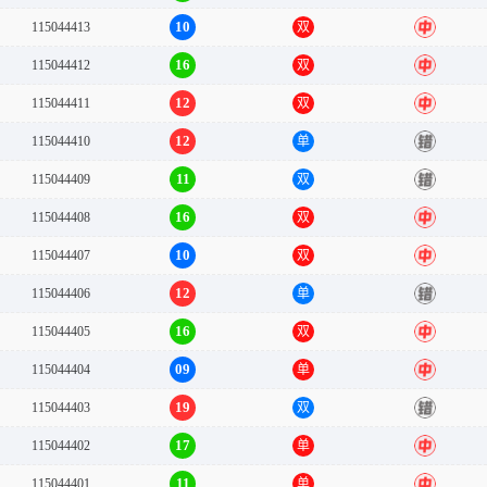
10
115044413
双
中
16
115044412
双
中
12
115044411
双
中
12
115044410
单
错
11
115044409
双
错
16
115044408
双
中
10
115044407
双
中
12
115044406
单
错
16
115044405
双
中
09
115044404
单
中
19
115044403
双
错
17
115044402
单
中
11
115044401
单
中