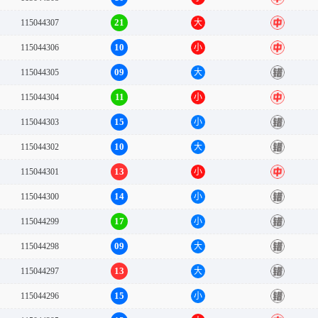
21
115044307
大
中
10
115044306
小
中
09
115044305
大
错
11
115044304
小
中
15
115044303
小
错
10
115044302
大
错
13
115044301
小
中
14
115044300
小
错
17
115044299
小
错
09
115044298
大
错
13
115044297
大
错
15
115044296
小
错