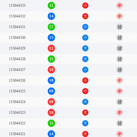
11
115044333
小
中
14
115044332
大
中
17
115044331
小
错
15
115044330
小
错
12
115044329
大
错
11
115044328
大
错
18
115044327
小
错
10
115044326
小
中
09
115044325
小
中
08
115044324
大
错
18
115044323
大
中
11
115044322
大
错
14
115044321
大
中