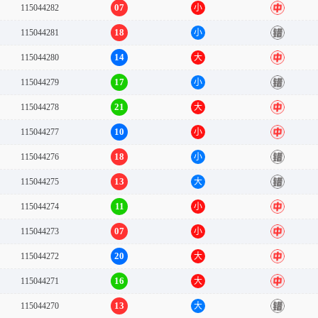
07
115044282
小
中
18
115044281
小
错
14
115044280
大
中
17
115044279
小
错
21
115044278
大
中
10
115044277
小
中
18
115044276
小
错
13
115044275
大
错
11
115044274
小
中
07
115044273
小
中
20
115044272
大
中
16
115044271
大
中
13
115044270
大
错