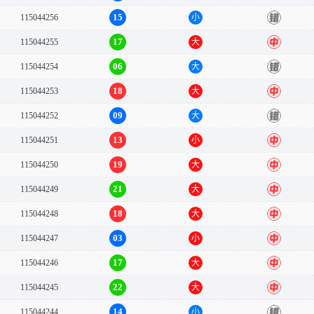
15
115044256
小
错
17
115044255
大
中
06
115044254
大
错
18
115044253
大
中
09
115044252
大
错
13
115044251
小
中
19
115044250
大
中
21
115044249
大
中
18
115044248
大
中
03
115044247
小
中
17
115044246
大
中
22
115044245
大
中
14
115044244
小
错