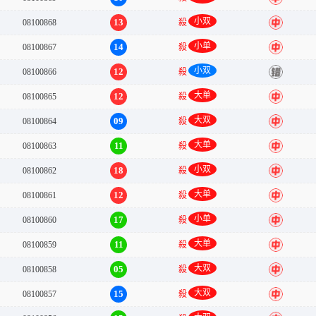
小双
13
08100868
殺
中
小单
14
08100867
殺
中
小双
12
08100866
殺
错
大单
12
08100865
殺
中
大双
09
08100864
殺
中
大单
11
08100863
殺
中
小双
18
08100862
殺
中
大单
12
08100861
殺
中
小单
17
08100860
殺
中
大单
11
08100859
殺
中
大双
05
08100858
殺
中
大双
15
08100857
殺
中