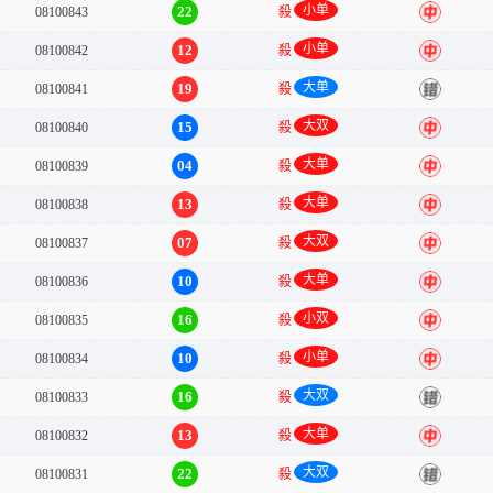
小单
22
08100843
殺
中
小单
12
08100842
殺
中
大单
19
08100841
殺
错
大双
15
08100840
殺
中
大单
04
08100839
殺
中
大单
13
08100838
殺
中
大双
07
08100837
殺
中
大单
10
08100836
殺
中
小双
16
08100835
殺
中
小单
10
08100834
殺
中
大双
16
08100833
殺
错
大单
13
08100832
殺
中
大双
22
08100831
殺
错