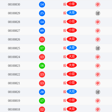
小单
14
08100830
殺
中
大单
25
08100829
殺
错
小双
14
08100828
殺
中
小双
09
08100827
殺
中
大双
13
08100826
殺
中
大单
17
08100825
殺
错
大双
13
08100824
殺
中
大单
16
08100823
殺
中
小双
13
08100822
殺
中
小双
13
08100821
殺
中
大双
20
08100820
殺
错
小双
17
08100819
殺
中
大双
12
08100818
殺
中