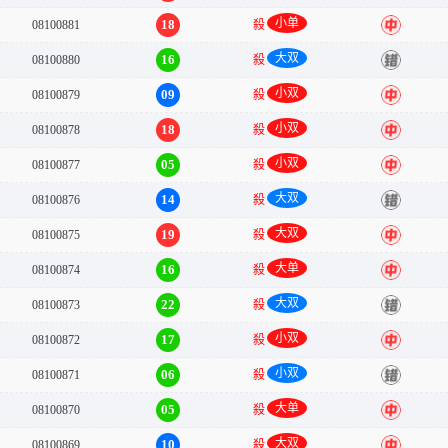
小单
18
08100881
殺
中
大双
16
08100880
殺
错
小双
09
08100879
殺
中
小双
18
08100878
殺
中
小双
05
08100877
殺
中
大双
14
08100876
殺
错
大双
19
08100875
殺
中
大单
16
08100874
殺
中
大双
22
08100873
殺
错
小双
17
08100872
殺
中
小双
06
08100871
殺
错
大单
05
08100870
殺
中
大双
10
08100869
殺
中