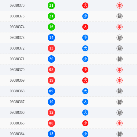
21
08080376
大
中
21
08080375
小
错
16
08080374
大
中
14
08080373
小
错
13
08080372
大
错
20
08080371
小
错
08
08080370
小
中
19
08080369
大
中
09
08080368
大
错
10
08080367
大
错
12
08080366
大
错
08
08080365
小
中
15
08080364
小
错