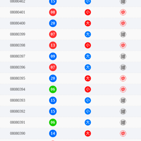
15
08080402
小
错
08
08080401
小
中
20
08080400
大
中
07
08080399
大
错
13
08080398
小
中
09
08080397
大
错
07
08080396
大
错
20
08080395
大
中
06
08080394
小
中
15
08080393
小
错
15
08080392
小
错
06
08080391
大
错
14
08080390
大
中