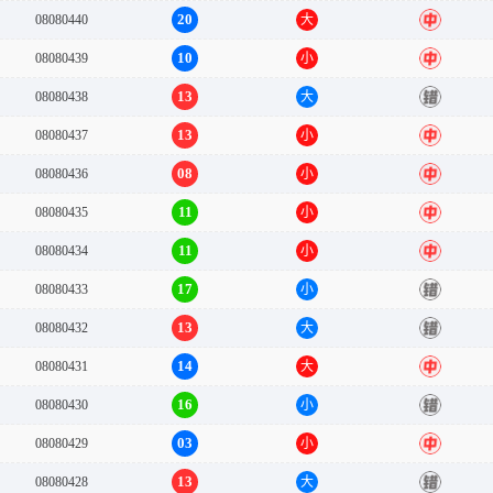
20
08080440
大
中
10
08080439
小
中
13
08080438
大
错
13
08080437
小
中
08
08080436
小
中
11
08080435
小
中
11
08080434
小
中
17
08080433
小
错
13
08080432
大
错
14
08080431
大
中
16
08080430
小
错
03
08080429
小
中
13
08080428
大
错