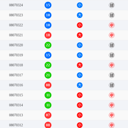
15
08070324
小
错
10
08070323
大
错
10
08070322
小
中
18
08070321
大
中
22
08070320
小
错
15
08070319
小
错
22
08070318
大
中
21
08070317
小
错
08
08070316
大
错
11
08070315
小
中
11
08070314
小
中
07
08070313
小
中
08
08070312
小
中