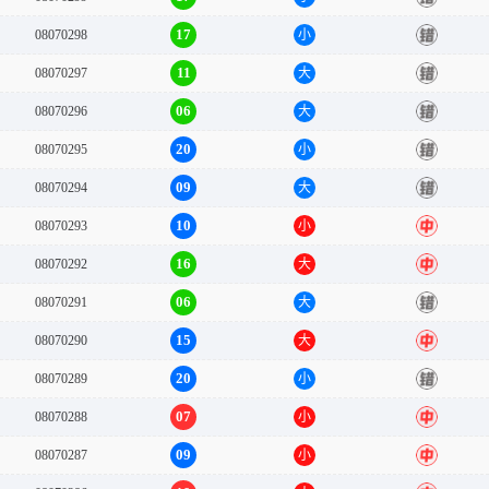
17
08070298
小
错
11
08070297
大
错
06
08070296
大
错
20
08070295
小
错
09
08070294
大
错
10
08070293
小
中
16
08070292
大
中
06
08070291
大
错
15
08070290
大
中
20
08070289
小
错
07
08070288
小
中
09
08070287
小
中