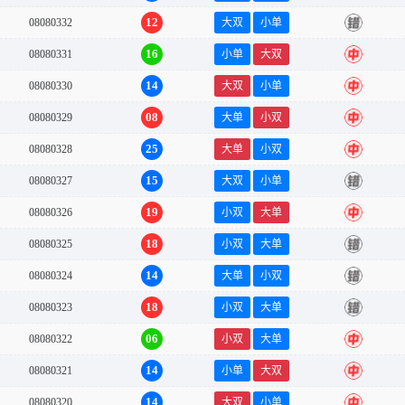
12
08080332
大双
小单
错
16
08080331
小单
大双
中
14
08080330
大双
小单
中
08
08080329
大单
小双
中
25
08080328
大单
小双
中
15
08080327
大双
小单
错
19
08080326
小双
大单
中
18
08080325
小双
大单
错
14
08080324
大单
小双
错
18
08080323
小双
大单
错
06
08080322
小双
大单
中
14
08080321
小单
大双
中
14
08080320
大双
小单
中