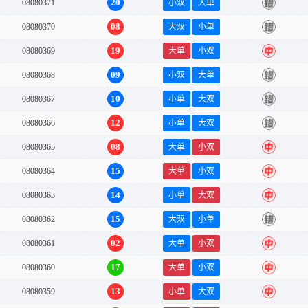
20
08080371
小双
大单
错
08
08080370
大双
小单
错
19
08080369
大单
小双
中
09
08080368
小双
大单
错
10
08080367
小单
大双
错
12
08080366
小单
大双
错
08
08080365
大单
小双
中
15
08080364
大单
小双
中
14
08080363
小单
大双
中
15
08080362
大双
小单
错
02
08080361
大单
小双
中
17
08080360
大单
小双
中
13
08080359
小单
大双
中