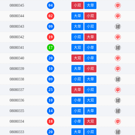
04
08080345
小双
大单
中
02
08080344
大单
小双
中
09
08080343
大单
小双
错
19
08080342
小双
大单
中
17
08080341
大双
小单
错
20
08080340
大双
小单
中
10
08080339
大单
小双
中
09
08080338
小双
大单
错
25
08080337
大单
小双
中
10
08080336
小单
大双
错
14
08080335
小双
大单
错
18
08080334
小单
大双
中
20
08080333
大单
小双
错