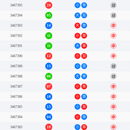
24
3467395
小
单
错
05
3467394
大
双
错
14
3467393
大
单
中
11
3467392
小
单
中
11
3467391
大
单
中
12
3467390
小
双
中
15
3467389
小
双
错
06
3467388
大
单
错
07
3467387
小
单
中
10
3467386
小
单
中
15
3467385
小
单
中
04
3467384
小
单
中
19
3467383
小
单
中