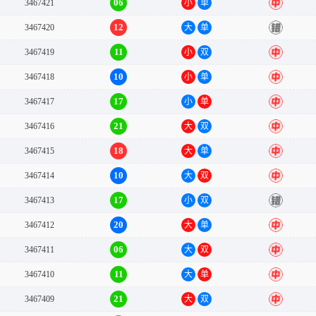
06
3467421
小
单
中
12
3467420
大
单
错
11
3467419
小
双
中
10
3467418
小
单
中
17
3467417
小
单
中
21
3467416
大
双
中
18
3467415
大
单
中
10
3467414
大
双
中
17
3467413
小
双
错
20
3467412
大
单
中
06
3467411
大
双
中
11
3467410
大
单
中
21
3467409
大
双
中