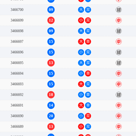
09
3466700
大
双
错
12
3466699
小
双
中
09
3466698
大
双
错
15
3466697
大
单
中
15
3466696
小
双
错
13
3466695
大
双
错
15
3466694
小
单
中
15
3466693
大
双
中
18
3466692
小
单
错
14
3466691
大
单
中
20
3466690
小
双
中
13
3466689
小
双
中