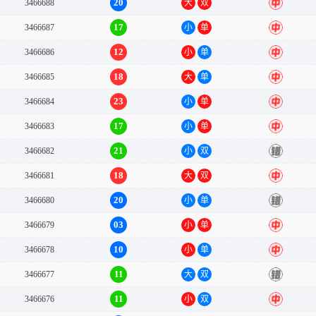
20
3466688
大
双
中
17
3466687
小
单
中
12
3466686
小
单
中
18
3466685
大
单
中
23
3466684
小
单
中
17
3466683
小
单
中
21
3466682
小
双
错
18
3466681
大
双
中
20
3466680
小
单
错
03
3466679
小
单
中
10
3466678
小
单
中
11
3466677
大
双
错
11
3466676
小
双
中