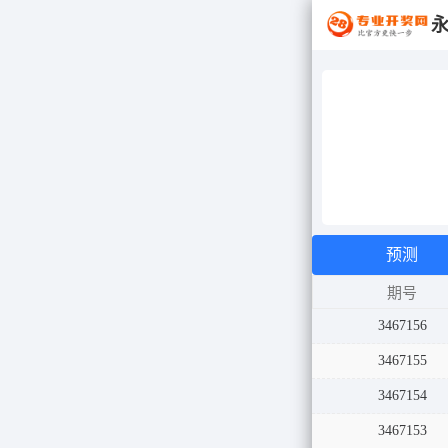
预测
期号
3467156
3467155
3467154
3467153