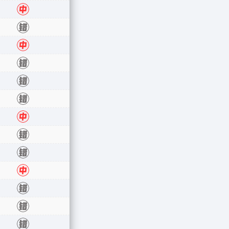
中
错
中
错
错
错
中
错
错
中
错
错
错