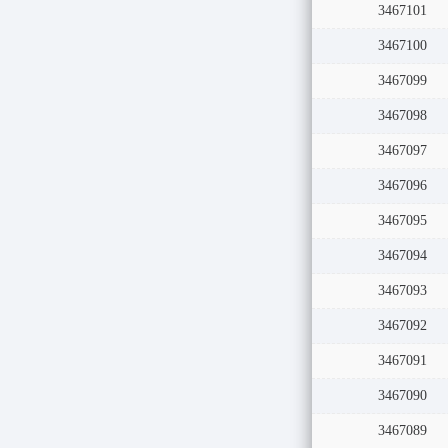
3467101
3467100
3467099
3467098
3467097
3467096
3467095
3467094
3467093
3467092
3467091
3467090
3467089