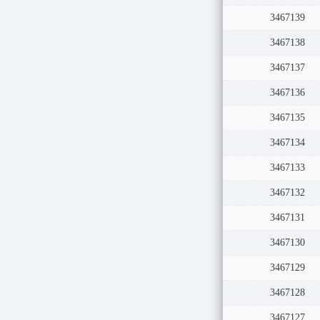
3467139
3467138
3467137
3467136
3467135
3467134
3467133
3467132
3467131
3467130
3467129
3467128
3467127