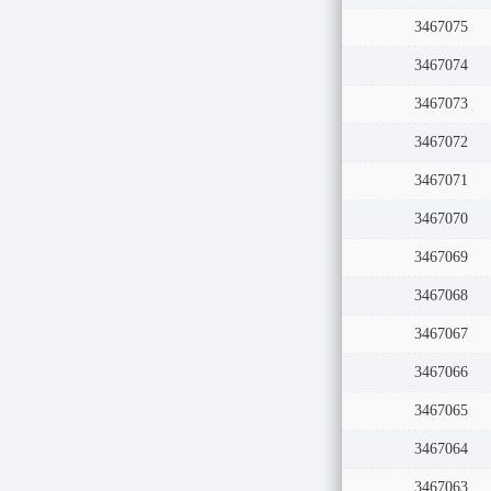
3467075
3467074
3467073
3467072
3467071
3467070
3467069
3467068
3467067
3467066
3467065
3467064
3467063