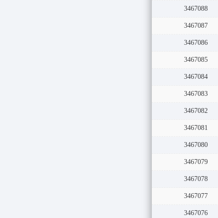
3467088
3467087
3467086
3467085
3467084
3467083
3467082
3467081
3467080
3467079
3467078
3467077
3467076