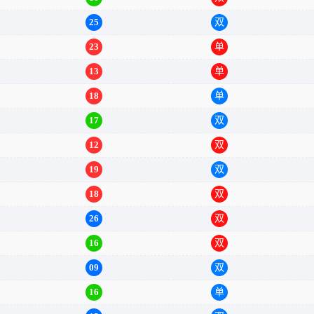
25
双
23
单
13
单
18
单
17
双
12
双
19
双
18
双
26
双
16
双
09
双
16
单