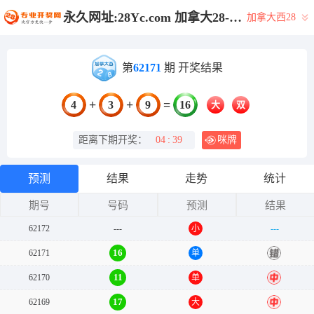
永久网址:28Yc.com 加拿大28-加拿大28预测|加拿大PC结果查询|加拿大PC在线预测|28在线预测咪牌查询_专注研究_加拿大PC结果走势_官方数据!
加拿大西28
第
62171
期 开奖结果
+
+
=
4
3
9
16
大
双
距离下期开奖：
04
:
39
咪牌
预测
结果
走势
统计
期号
号码
预测
结果
62172
---
小
---
16
62171
单
错
11
62170
单
中
17
62169
大
中