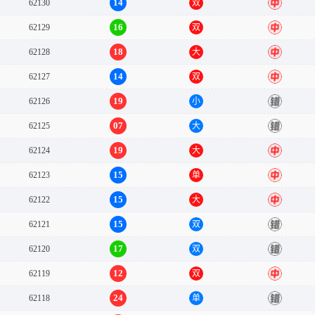
14
62130
双
中
16
62129
双
中
18
62128
大
中
14
62127
双
中
19
62126
小
错
07
62125
大
错
19
62124
大
中
15
62123
单
中
15
62122
大
中
15
62121
双
错
17
62120
双
错
12
62119
双
中
24
62118
单
错