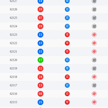
14
62127
单
错
19
62126
双
错
07
62125
双
错
19
62124
双
错
15
62123
单
中
15
62122
单
中
15
62121
单
中
17
62120
双
错
12
62119
单
错
24
62118
双
中
13
62117
双
错
08
62116
双
中
25
62115
单
中