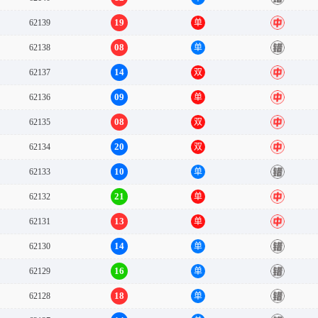
19
62139
单
中
08
62138
单
错
14
62137
双
中
09
62136
单
中
08
62135
双
中
20
62134
双
中
10
62133
单
错
21
62132
单
中
13
62131
单
中
14
62130
单
错
16
62129
单
错
18
62128
单
错