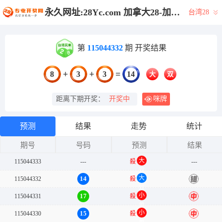
永久网址:28Yc.com 加拿大28-加拿大28预测|加拿大PC结果查询|加拿大PC在线预测|28在线预测咪牌查询_专注研究_加拿大PC结果走势_官方数据!
台湾28
第
115044332
期 开奖结果
+
+
=
8
3
3
14
大
双
距离下期开奖：
开奖中
咪牌
预测
结果
走势
统计
期号
号码
预测
结果
大
115044333
---
殺
---
双
大
14
115044332
殺
错
双
小
17
115044331
殺
中
单
小
15
115044330
殺
中