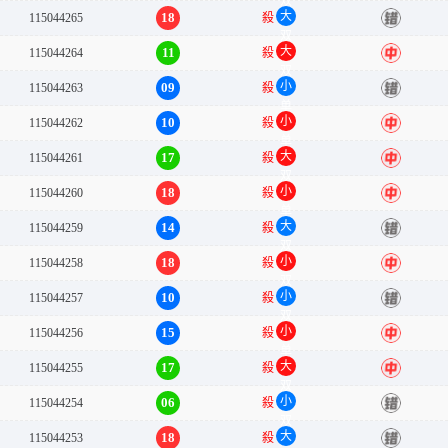
双
大
18
115044265
殺
错
双
大
11
115044264
殺
中
双
小
09
115044263
殺
错
单
小
10
115044262
殺
中
单
大
17
115044261
殺
中
双
小
18
115044260
殺
中
单
大
14
115044259
殺
错
双
小
18
115044258
殺
中
双
小
10
115044257
殺
错
双
小
15
115044256
殺
中
单
大
17
115044255
殺
中
双
小
06
115044254
殺
错
双
大
18
115044253
殺
错