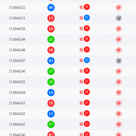
双
大
09
115044252
殺
中
双
小
13
115044251
殺
错
单
大
19
115044250
殺
中
双
大
21
115044249
殺
中
双
小
18
115044248
殺
中
单
小
03
115044247
殺
错
单
大
17
115044246
殺
中
双
小
22
115044245
殺
中
单
大
14
115044244
殺
中
单
小
18
115044243
殺
中
双
小
15
115044242
殺
中
单
小
17
115044241
殺
中
双
小
07
115044240
殺
中