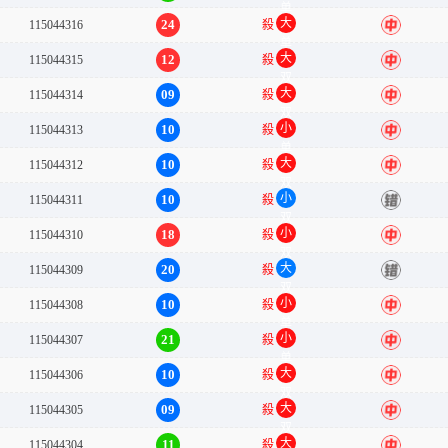
单
大
24
115044316
殺
中
单
大
12
115044315
殺
中
双
大
09
115044314
殺
中
双
小
10
115044313
殺
中
单
大
10
115044312
殺
中
双
小
10
115044311
殺
错
双
小
18
115044310
殺
中
双
大
20
115044309
殺
错
双
小
10
115044308
殺
中
单
小
21
115044307
殺
中
单
大
10
115044306
殺
中
双
大
09
115044305
殺
中
双
大
11
115044304
殺
中