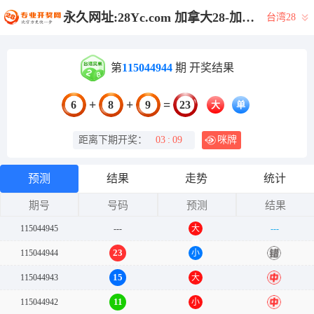
永久网址:28Yc.com 加拿大28-加拿大28预测|加拿大PC结果查询|加拿大PC在线预测|28在线预测咪牌查询_专注研究_加拿大PC结果走势_官方数据!
台湾28
第
115044944
期 开奖结果
+
+
=
6
8
9
23
大
单
距离下期开奖：
03
:
09
咪牌
预测
结果
走势
统计
期号
号码
预测
结果
115044945
---
大
---
单
23
115044944
小
错
15
115044943
大
中
11
115044942
小
中