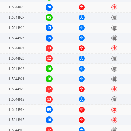
20
115044928
大
中
05
115044927
大
错
15
115044926
小
错
15
115044925
小
错
13
115044924
小
中
12
115044923
大
错
16
115044922
小
错
16
115044921
小
错
12
115044920
小
中
13
115044919
大
错
09
115044918
小
中
10
115044917
小
中
12
115044916
大
错