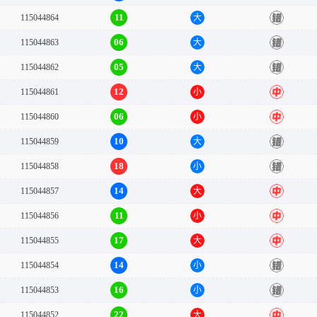
11
115044864
大
错
06
115044863
大
错
05
115044862
大
错
12
115044861
小
中
06
115044860
小
中
10
115044859
大
错
18
115044858
小
错
14
115044857
大
中
11
115044856
小
中
17
115044855
大
中
14
115044854
小
错
16
115044853
小
错
22
115044852
大
中