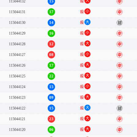
大
15
115044132
殺
中
双
小
17
115044131
殺
中
单
大
14
115044130
殺
错
双
小
16
115044129
殺
中
双
大
12
115044128
殺
中
单
小
08
115044127
殺
中
单
大
17
115044126
殺
中
双
大
22
115044125
殺
中
单
小
15
115044124
殺
中
单
大
09
115044123
殺
中
单
大
15
115044122
殺
错
单
大
23
115044121
殺
中
双
大
06
115044120
殺
中
双