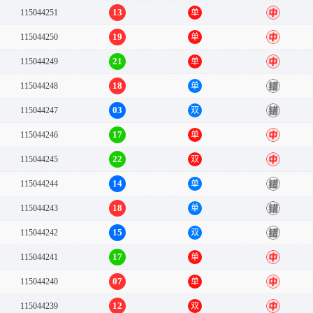
13
115044251
单
中
19
115044250
单
中
21
115044249
单
中
18
115044248
单
错
03
115044247
双
错
17
115044246
单
中
22
115044245
双
中
14
115044244
单
错
18
115044243
单
错
15
115044242
双
错
17
115044241
单
中
07
115044240
单
中
12
115044239
双
中