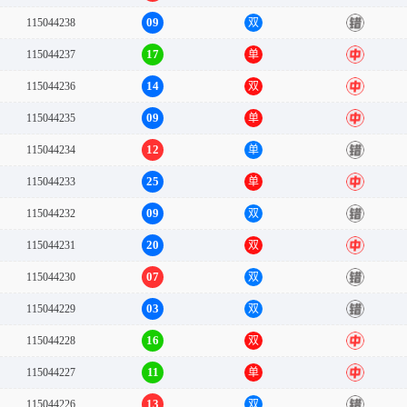
09
115044238
双
错
17
115044237
单
中
14
115044236
双
中
09
115044235
单
中
12
115044234
单
错
25
115044233
单
中
09
115044232
双
错
20
115044231
双
中
07
115044230
双
错
03
115044229
双
错
16
115044228
双
中
11
115044227
单
中
13
115044226
双
错